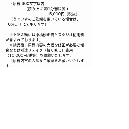
・原稿 300文字以内
（読み上げ 約1分弱程度 ）
15,000円（税抜）
（うぐいすのご依頼を頂いている場合は、
10％OFFにて承ります）​
※上記金額には原稿修正費とスタジオ使用料
が含まれております。
※納品後、原稿内容の大幅な修正が必要な場
合などは
別途リテイク（撮り直し）費用
（10,000円/税抜）を頂戴いたします。
※原稿内容の入念なご確認をお願いいたしま
す。
【ご注文例】
・アナウンス原稿（初日/300文字以内）
15,000円
・アナウンス原稿
（2日目以降～中盤戦/300文字以内）15,000円
・アナウンス原稿
（終盤戦/300文字以内） 15,000円
・アナウンス原稿（最終日/300文字以内）
15,000円