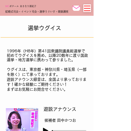
MC
ボヌール
あきなり亜紀子
結婚式司会・イベント司会・選挙うぐいす・健康講座
選挙ウグイス
1996年（H8年）第41回衆議院議員総選挙で
初めてウグイスを務め、以降20
数年に渡り国政
選挙・地方選挙に携わって参りました。
ウグイスは、東京都・神奈川県・埼玉県（一部
を除く）にて承っております。
遊説アナウンス録音は、全国より承っておりま
す！
確かな経験にご期待ください！
まずはお気軽にお問合せください。
​遊説アナウンス
候補者 田中かつお