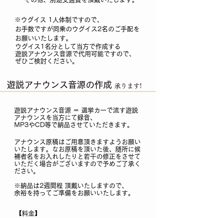
※ウグイス 1人体制ですので、
お手数ですが
同乗のウ
グイス
2名の
ご手配を
お
願いいたします。
ウグイス1名分として
当方で作成する
遊説アナウンス音源で
代用可能ですので、
ぜひご検討ください。
遊説アナウンス音源の作成
承ります!
遊説アナウンス音源 ＝ 選挙カーで流す遊説
アナウンスを当方にて録音、
MP3やCD等で納品させていただきます。
アナウンス原稿はご用意頂きますようお願い
いたします。なお原稿を頂いた後、随所に候
補者名をお入れしたりと若干の修正をさせて
いただく場合がございますので予めご了承く
ださい。
※納品は2週間程
頂戴いたしますので、
余裕を持ってご準備をお願いいたします。
【料金】