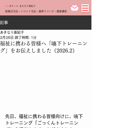
MC
ボヌール
あきなり亜紀子
結婚式司会・イベント司会・選挙うぐいす・健康講座
記事
あきなり亜紀子
2月26日
読了時間: 1分
福祉に携わる皆様へ「嚥下トレーニン
グ」をお伝えしました（2026.2）
先日、福祉に携わる皆様向けに、嚥下
トレーニング「ごっくんトレーニン