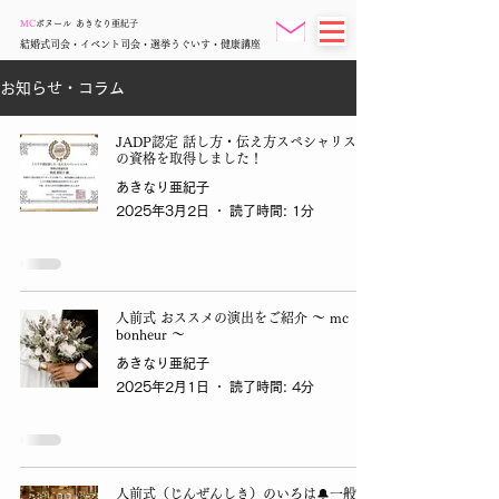
MC
ボヌール
あきなり亜紀子
結婚式司会・イベント司会・選挙うぐいす・健康講座
お知らせ・コラム
JADP認定 話し方・伝え方スペシャリスト
の資格を取得しました！
あきなり亜紀子
2025年3月2日
読了時間: 1分
人前式 おススメの演出をご紹介 ～ mc
bonheur ～
あきなり亜紀子
2025年2月1日
読了時間: 4分
人前式（じんぜんしき）のいろは🔔一般的